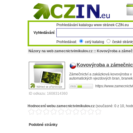
Prohledávání katalogu www stránek CZIN.eu
Vyhledávání
:
Prohledávat:
celý katalog
české strán
Názory na web zamecnictvimikulov.cz :: Kovovýroba a zámečn
Kovovýroba a zámečnict
Zámečnictví a zakázková kovovýroba v
automatických vjezdových bran, branek,
https://www.zamecnictv
ID odkazu: 1608314360
Hodnocení webu
zamecnictvimikulov.cz
(současné:
0
z
10
, hod
Podobné stránky