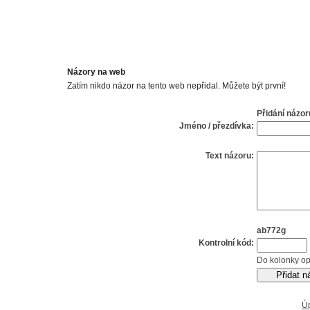
Názory na web
Zatím nikdo názor na tento web nepřidal. Můžete být první!
Přidání názor
Jméno / přezdívka:
Text názoru:
ab772g
Kontrolní kód:
Do kolonky op
Ú