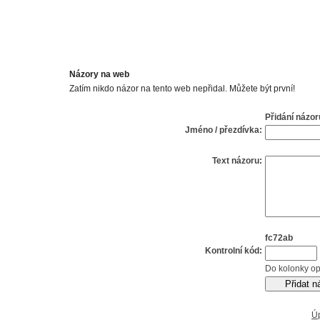
Názory na web
Zatím nikdo názor na tento web nepřidal. Můžete být první!
Přidání názor
Jméno / přezdívka:
Text názoru:
fc72ab
Kontrolní kód:
Do kolonky op
Ú