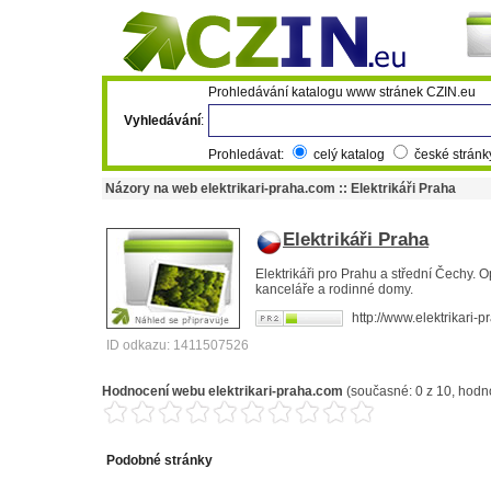
Prohledávání katalogu www stránek CZIN.eu
Vyhledávání
:
Prohledávat:
celý katalog
české strán
Názory na web elektrikari-praha.com :: Elektrikáři Praha
Elektrikáři Praha
Elektrikáři pro Prahu a střední Čechy. O
kanceláře a rodinné domy.
http://www.elektrikari-
ID odkazu: 1411507526
Hodnocení webu
elektrikari-praha.com
(současné:
0
z
10
, hodn
Podobné stránky